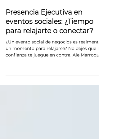
2 min de lectura
Presencia Ejecutiva en
eventos sociales: ¿Tiempo
para relajarte o conectar?
¿Un evento social de negocios es realmente
un momento para relajarse? No dejes que la
confianza te juegue en contra. Ale Marroquín
te revela cómo navegar cocktails y reuniones
de networking con una Presencia Ejecutiva
impecable, evitando los errores comunes que
pueden dañar tu credibilidad profesional en
cuestión de segundos.