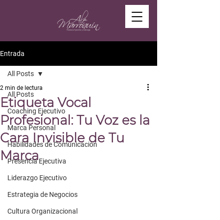
Entrada
All Posts
2 min de lectura
All Posts
Etiqueta Vocal
Coaching Ejecutivo
Profesional: Tu Voz es la
Marca Personal
Cara Invisible de Tu
Habilidades de Comunicación
Marca
Presencia Ejecutiva
Liderazgo Ejecutivo
Estrategia de Negocios
Cultura Organizacional