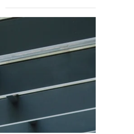
Tu Voz es la Cara Invisible de
Tu Marca
En este programa, tu equipo obtendrá las
herramientas para mejorar la etiqueta vocal
profesional. Aprenderán a optimizar el tono,
la claridad y el protocolo para contestar el
teléfono, manejar transferencias y proyectar
una sólida Presencia Ejecutiva en todas las
interacciones de voz. Descubre por qué tu
voz es la clave para la influencia.