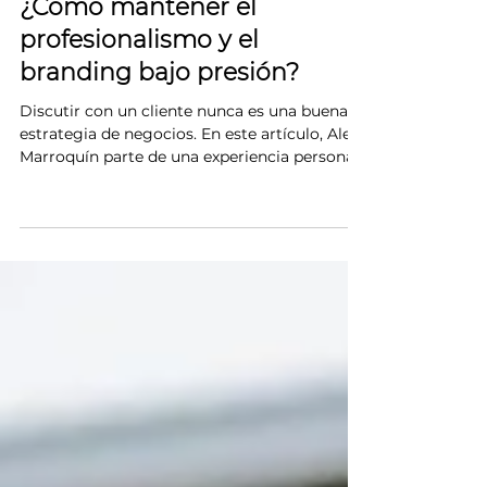
Gestión de Clientes Difíciles:
¿Cómo mantener el
profesionalismo y el
branding bajo presión?
Discutir con un cliente nunca es una buena
estrategia de negocios. En este artículo, Ale
Marroquín parte de una experiencia personal
para enseñarnos por qué el servicio al cliente
es, en realidad, una extensión de nuestra
marca personal. Descubre cómo la empatía,
el lenguaje positivo y el "accountability"
pueden transformar un conflicto en una
oportunidad para proyectar un liderazgo
sólido y coherente.