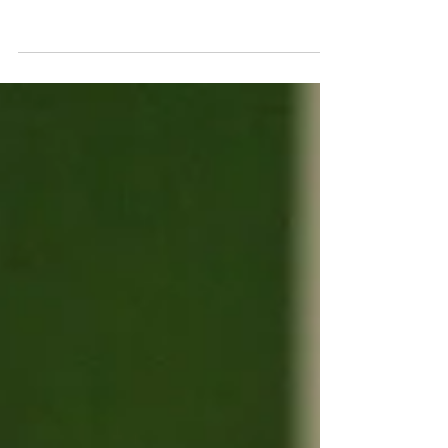
¿Asumes que entiendes a tu cliente o te
aseguras de hacerlo? Ale Marroquín explica
por qué hacer las preguntas correctas es vital
para mantener una Presencia Ejecutiva
profesional y evitar costos innecesarios.