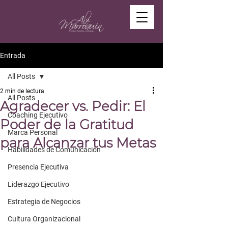
Entrada
All Posts
2 min de lectura
All Posts
Agradecer vs. Pedir: El
Coaching Ejecutivo
Poder de la Gratitud
Marca Personal
para Alcanzar tus Metas
Habilidades de Comunicación
Presencia Ejecutiva
Liderazgo Ejecutivo
Estrategia de Negocios
Cultura Organizacional