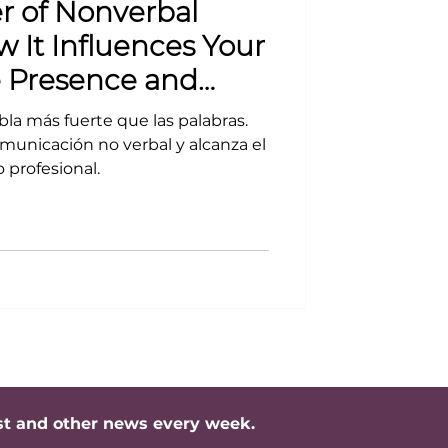
r of Nonverbal
 It Influences Your
e Presence and
ional Success
bla más fuerte que las palabras.
unicación no verbal y alcanza el
o profesional.
st and other news every week.