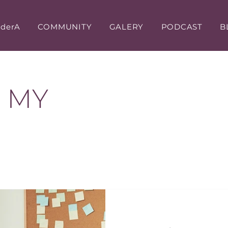
iderA
COMMUNITY
GALERY
PODCAST
B
N MY