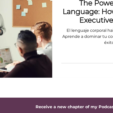
The Powe
Language: How
Executiv
Profess
El lenguaje corporal ha
Aprende a dominar tu com
éxit
Receive a new chapter of my Podca