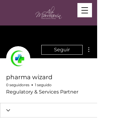
Más acciones
Seguir
pharma wizard
0 seguidores
1 seguido
Regulatory & Services Partner