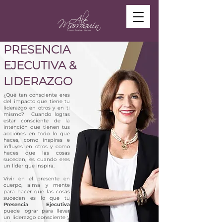
PRESENCIA
EJECUTIVA &
LIDERAZGO
¿Qué tan consciente eres
del impacto que tiene tu
liderazgo en otros y en ti
mismo? Cuando logras
estar consciente de la
intención que tienen tus
acciones en todo lo que
haces, como inspiras e
influyes en otros y como
haces que las cosas
sucedan, es cuando eres
un líder que inspira.
Vivir en el presente en
cuerpo, alma y mente
para hacer que las cosas
sucedan es lo que tu
Presencia Ejecutiva
puede lograr para llevar
un liderazgo consciente y