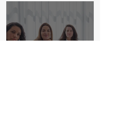
superar la frustración
laboral
El impacto de la civilidad
en el liderazgo moderno:
Lecciones de la vida
cotidiana
ASÍ SE VIVEN LAS
EXPERIENCIAS